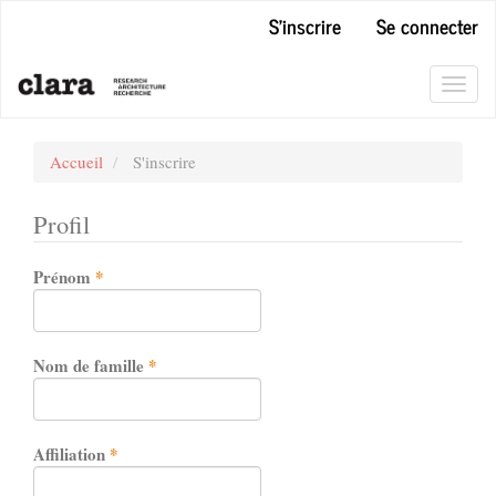
Navigation
S'inscrire
Se connecter
principale
Contenu
principal
Toggl
Barre
navig
latérale
Accueil
S'inscrire
Profil
Obligatoire
Prénom
*
Obligatoire
Nom de famille
*
Obligatoire
Affiliation
*